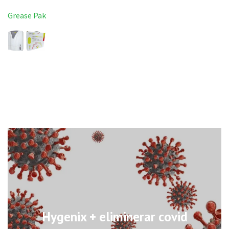
Grease Pak
Hygenix + eliminerar covid